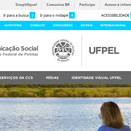
Simplifique!
Comunica BR
Participe
Acesso à infor
Ir para a busca
3
Ir para o rodapé
4
ACESSIBILIDADE
AUDITORIA
COBALTO
CONCURSOS
EDITAIS
INTERNACIONAL
cação Social
e Federal de Pelotas
SERVIÇOS DA CCS
MÍDIAS
IDENTIDADE VISUAL UFPEL