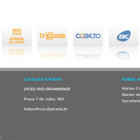
LOCALIZE A RÁDIO
SOBRE A
Núcleo Co
LYCEU RIO-GRANDENSE
Núcleo de
Praça 7 de Julho, 180
Secretari
federalfm@ufpel.edu.br
l.