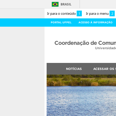
BRASIL
Ir para o conteúdo
1
Ir para o menu
2
PORTAL UFPEL
ACESSO À INFORMAÇÃO
Coordenação de Comuni
Universidad
NOTÍCIAS
ACESSAR OS 