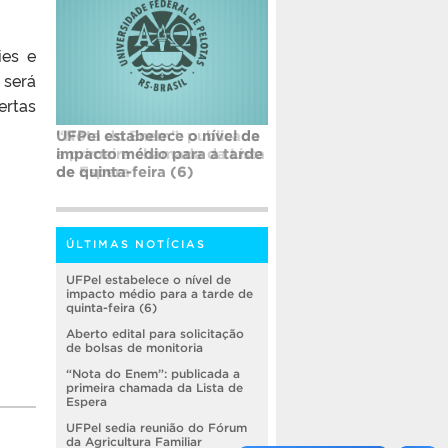
ies e
 será
ertas
“Nota do Enem”: publicada
a primeira chamada da Lista
de Espera
ÚLTIMAS NOTÍCIAS
UFPel estabelece o nível de
impacto médio para a tarde de
quinta-feira (6)
Aberto edital para solicitação
de bolsas de monitoria
“Nota do Enem”: publicada a
primeira chamada da Lista de
Espera
UFPel sedia reunião do Fórum
da Agricultura Familiar