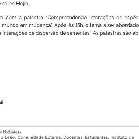
ndrés Mejia.
rá com a palestra “Compreendendo interações de espéc
 mundo em mudança”. Após, às 15h, o tema a ser abordado
 interações de dispersão de sementes”. As palestras são ab
il
ia
Notícias
.
o Leão
,
Comunidade Externa
,
Docentes
,
Estudantes
,
Instituto de