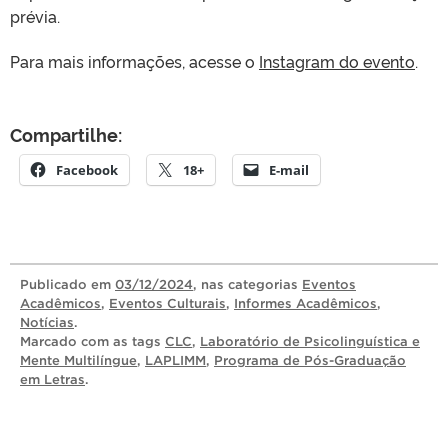
prévia.
Para mais informações, acesse o
Instagram do evento
.
Compartilhe:
Facebook
18+
E-mail
Publicado
em
03/12/2024
, nas categorias
Eventos
Acadêmicos
,
Eventos Culturais
,
Informes Acadêmicos
,
Notícias
.
Marcado com as tags
CLC
,
Laboratório de Psicolinguística e
Mente Multilíngue
,
LAPLIMM
,
Programa de Pós-Graduação
em Letras
.