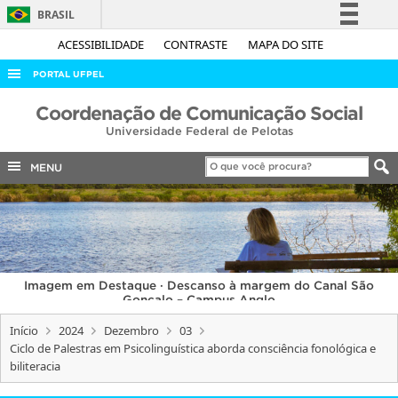
BRASIL
Simplifique!
ACESSIBILIDADE
CONTRASTE
MAPA DO SITE
Comunica BR
PORTAL UFPEL
Participe
ACESSO À INFORMAÇÃO
Coordenação de Comunicação Social
Acesso à informação
Universidade Federal de Pelotas
AUDITORIA
Legislação
COBALTO
MENU
Canais
CONCURSOS
EDITAIS
INTERNACIONAL
Imagem em Destaque · Descanso à margem do Canal São
OUVIDORIA
Gonçalo – Campus Anglo
PORTARIAS
Início
2024
Dezembro
03
Ciclo de Palestras em Psicolinguística aborda consciência fonológica e
TELEFONES
biliteracia