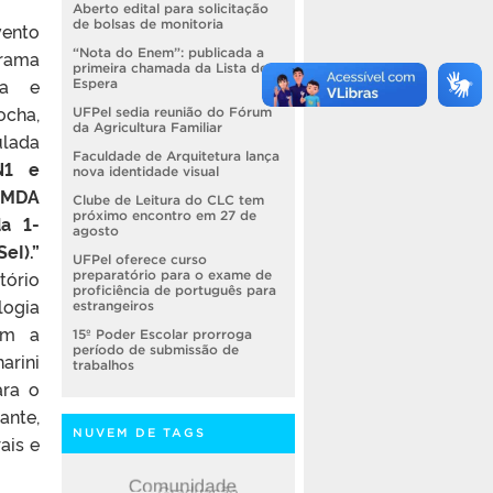
Aberto edital para solicitação
de bolsas de monitoria
vento
“Nota do Enem”: publicada a
grama
primeira chamada da Lista de
ca e
Espera
ocha,
UFPel sedia reunião do Fórum
da Agricultura Familiar
ulada
Faculdade de Arquitetura lança
N1 e
nova identidade visual
 NMDA
Clube de Leitura do CLC tem
próximo encontro em 27 de
da 1-
agosto
eI).”
UFPel oferece curso
tório
preparatório para o exame de
proficiência de português para
ogia
estrangeiros
om a
15º Poder Escolar prorroga
período de submissão de
arini
trabalhos
ara o
ante,
NUVEM DE TAGS
ais e