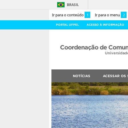
BRASIL
Ir para o conteúdo
1
Ir para o menu
2
PORTAL UFPEL
ACESSO À INFORMAÇÃO
Coordenação de Comuni
Universidad
NOTÍCIAS
ACESSAR OS 