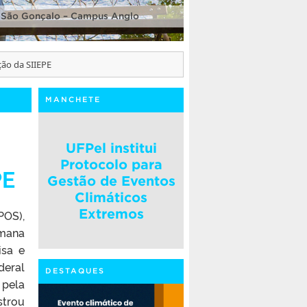
 São Gonçalo – Campus Anglo
ção da SIIEPE
MANCHETE
UFPel institui
Protocolo para
PE
Gestão de Eventos
Climáticos
Extremos
POS),
mana
isa e
deral
DESTAQUES
pela
strou