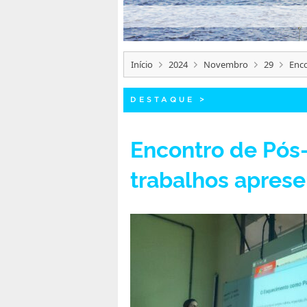
Início
2024
Novembro
29
Enco
DESTAQUE
>
Encontro de Pós
trabalhos aprese