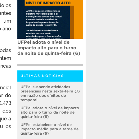
do os
antes
, um
o ano
UFPel adota o nível de
impacto alto para o turno
todas
da noite de quinta-feira (6)
entem
ncas
ÚLTIMAS NOTÍCIAS
ncial
UFPel suspende atividades
presenciais nesta sexta-feira (7)
or do
em razão dos efeitos do
temporal
1.473
UFPel adota o nível de impacto
e dos
alto para o turno da noite de
quinta-feira (6)
que a
ou os
UFPel estabelece o nível de
impacto médio para a tarde de
quinta-feira (6)