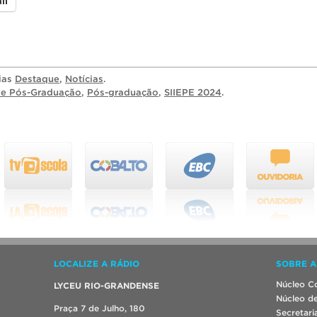
il
rias
Destaque
,
Notícias
.
 e Pós-Graduação
,
Pós-graduação
,
SIIEPE 2024
.
LOCALIZE A RÁDIO
SOBRE A
Núcleo Co
LYCEU RIO-GRANDENSE
Núcleo de
Praça 7 de Julho, 180
Secretari