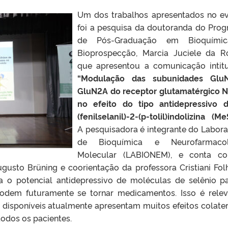
Um dos trabalhos apresentados no e
foi a pesquisa da
doutoranda do Pro
de Pós-Graduação em Bioquími
Bioprospecção,
Marcia Juciele da R
que apresentou a comunicação intit
“Modulação das subunidades Glu
GluN2A do receptor glutamatérgico
no efeito do tipo antidepressivo 
(fenilselanil)-2-(p-tolil)indolizina (MeS
A pesquisadora é integrante do Labora
de Bioquímica e Neurofarmacol
Molecular (LABIONEM), e conta c
gusto Brüning e coorientação da professora Cristiani Folh
a o potencial antidepressivo de moléculas de selênio p
odem futuramente se tornar medicamentos. Isso é relev
disponíveis atualmente apresentam muitos efeitos colater
odos os pacientes.