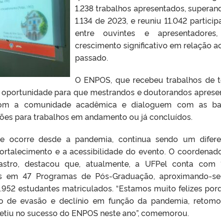
1.238 trabalhos apresentados, superan
1.134 de 2023, e reuniu 11.042 particip
entre ouvintes e apresentadores
crescimento significativo em relação a
passado.
O ENPOS, que recebeu trabalhos de 
a oportunidade para que mestrandos e doutorandos apres
 com a comunidade acadêmica e dialoguem com as ba
ções para trabalhos em andamento ou já concluídos.
ue ocorre desde a pandemia, continua sendo um difere
fortalecimento e a acessibilidade do evento. O
coordenad
astro, destacou que, a
tualmente, a UFPel conta com 
os em 47 Programas de Pós-Graduação, aproximando-s
.952 estudantes matriculados.
“Estamos muito felizes por
o de evasão e declínio em função da pandemia, retom
etiu no sucesso do ENPOS neste ano”
, comemorou.