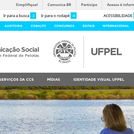
Simplifique!
Comunica BR
Participe
Acesso à infor
Ir para a busca
3
Ir para o rodapé
4
ACESSIBILIDADE
AUDITORIA
COBALTO
CONCURSOS
EDITAIS
INTERNACIONAL
cação Social
e Federal de Pelotas
SERVIÇOS DA CCS
MÍDIAS
IDENTIDADE VISUAL UFPEL