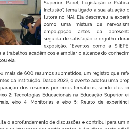
Superior: Papel, Legislação e Prátic
Inclusão”, tema ligado à sua atuação
tutora no NAI. Ela descreveu a experi
como uma mistura de nervosis
empolgação antes da apresenta
seguida de satisfação e orgulho dura
exposição. “Eventos como a SIIEP
de a trabalhos acadêmicos e ampliar o alcance do conheci
cou ela.
eu mais de 600 resumos submetidos, um registro que refl
ntes da instituição. Desde 2022, o evento adotou uma pro
eparação dos resumos por eixos temáticos, sendo eles: ei
eixo 2: Tecnologias Educacionais na Educação Superior, ei
nais, eixo 4: Monitorias e eixo 5: Relato de experiênc
ilita o aprofundamento de discussões e contribui para um 
 e os interesses dos participantes. Além disso, nesta ediçã