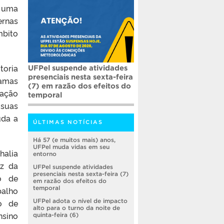
a uma
ernas
mbito
toria
UFPel suspende atividades
presenciais nesta sexta-feira
ramas
(7) em razão dos efeitos do
mação
temporal
 suas
uda a
ÚLTIMAS NOTÍCIAS
Há 57 (e muitos mais) anos,
UFPel muda vidas em seu
alia
entorno
ez da
UFPel suspende atividades
presenciais nesta sexta-feira (7)
o de
em razão dos efeitos do
temporal
alho
eo de
UFPel adota o nível de impacto
alto para o turno da noite de
nsino
quinta-feira (6)