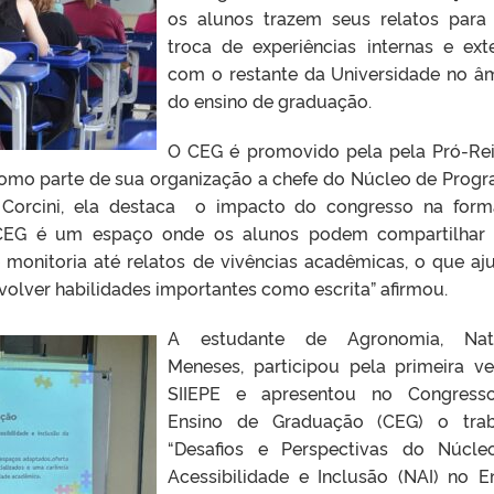
os alunos trazem seus relatos par
troca de experiências internas e ext
com o restante da Universidade no â
do ensino de graduação.
O CEG é promovido pela pela Pró-Rei
como parte de sua organização a chefe do Núcleo de Prog
l Corcini, ela destaca o impacto do congresso na for
 CEG é um espaço onde os alunos podem compartilhar
e monitoria até relatos de vivências acadêmicas, o que aj
nvolver habilidades importantes como escrita” afirmou.
A estudante de Agronomia, Nath
Meneses, participou pela primeira v
SIIEPE e apresentou no Congress
Ensino de Graduação (CEG) o trab
“Desafios e Perspectivas do Núcl
Acessibilidade e Inclusão (NAI) no E