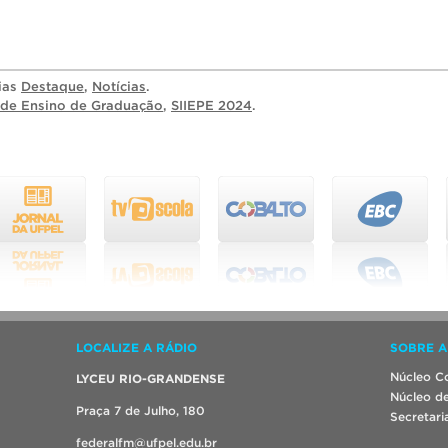
rias
Destaque
,
Notícias
.
de Ensino de Graduação
,
SIIEPE 2024
.
LOCALIZE A RÁDIO
SOBRE A
Núcleo Co
LYCEU RIO-GRANDENSE
Núcleo de
Praça 7 de Julho, 180
Secretari
federalfm@ufpel.edu.br