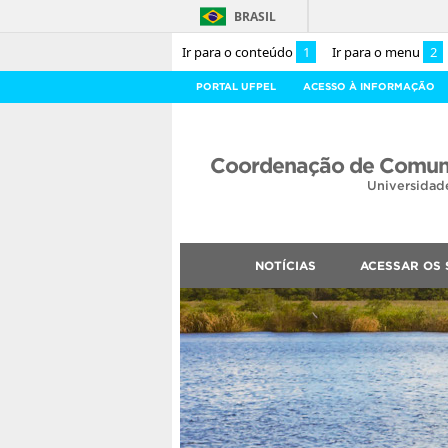
BRASIL
Ir para o conteúdo
1
Ir para o menu
2
PORTAL UFPEL
ACESSO À INFORMAÇÃO
Coordenação de Comuni
Universidad
NOTÍCIAS
ACESSAR OS 