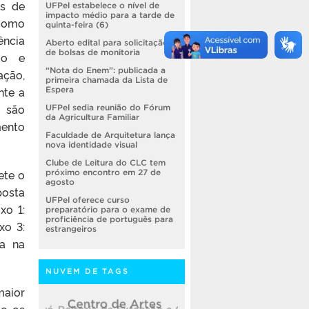
as de
UFPel estabelece o nível de
impacto médio para a tarde de
 como
quinta-feira (6)
ência
Aberto edital para solicitação
de bolsas de monitoria
mo e
“Nota do Enem”: publicada a
ção,
primeira chamada da Lista de
nte a
Espera
E são
UFPel sedia reunião do Fórum
da Agricultura Familiar
mento
Faculdade de Arquitetura lança
nova identidade visual
Clube de Leitura do CLC tem
ete o
próximo encontro em 27 de
agosto
posta
UFPel oferece curso
xo 1:
preparatório para o exame de
proficiência de português para
xo 3:
estrangeiros
ia na
NUVEM DE TAGS
maior
o, os