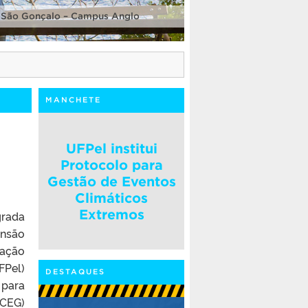
 São Gonçalo – Campus Anglo
MANCHETE
UFPel institui
Protocolo para
Gestão de Eventos
Climáticos
Extremos
grada
ensão
uação
FPel)
DESTAQUES
 para
(CEG)