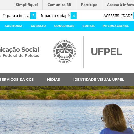
Simplifique!
Comunica BR
Participe
Acesso à infor
Ir para a busca
3
Ir para o rodapé
4
ACESSIBILIDADE
AUDITORIA
COBALTO
CONCURSOS
EDITAIS
INTERNACIONAL
cação Social
e Federal de Pelotas
SERVIÇOS DA CCS
MÍDIAS
IDENTIDADE VISUAL UFPEL