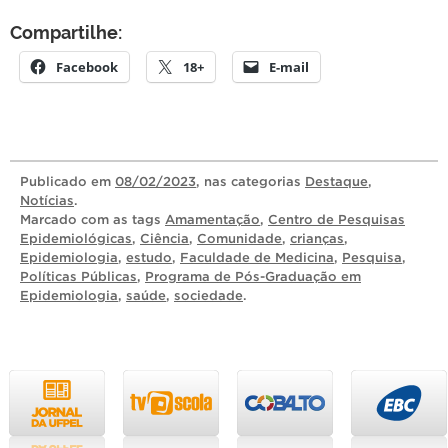
Compartilhe:
Facebook
18+
E-mail
Publicado
em
08/02/2023
, nas categorias
Destaque
,
Notícias
.
Marcado com as tags
Amamentação
,
Centro de Pesquisas
Epidemiológicas
,
Ciência
,
Comunidade
,
crianças
,
Epidemiologia
,
estudo
,
Faculdade de Medicina
,
Pesquisa
,
Políticas Públicas
,
Programa de Pós-Graduação em
Epidemiologia
,
saúde
,
sociedade
.