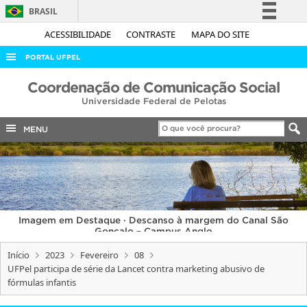
BRASIL
Simplifique!
ACESSIBILIDADE
CONTRASTE
MAPA DO SITE
Comunica BR
PORTAL UFPEL
Participe
ACESSO À INFORMAÇÃO
Coordenação de Comunicação Social
Acesso à informação
Universidade Federal de Pelotas
AUDITORIA
Legislação
COBALTO
MENU
Canais
CONCURSOS
EDITAIS
INTERNACIONAL
Imagem em Destaque · Descanso à margem do Canal São
OUVIDORIA
Gonçalo – Campus Anglo
PORTARIAS
Início
2023
Fevereiro
08
UFPel participa de série da Lancet contra marketing abusivo de
TELEFONES
fórmulas infantis