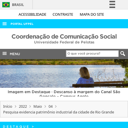
BRASIL
Simplifique!
ACESSIBILIDADE
CONTRASTE
MAPA DO SITE
Comunica BR
PORTAL UFPEL
Participe
ACESSO À INFORMAÇÃO
Coordenação de Comunicação Social
Acesso à informação
Universidade Federal de Pelotas
AUDITORIA
Legislação
COBALTO
MENU
Canais
CONCURSOS
EDITAIS
INTERNACIONAL
Imagem em Destaque · Descanso à margem do Canal São
OUVIDORIA
Gonçalo – Campus Anglo
PORTARIAS
Início
2022
Maio
04
Pesquisa evidencia patrimônio industrial da cidade de Rio Grande
TELEFONES
DESTAQUE
>