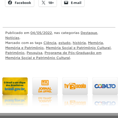
Facebook
18+
E-mail
Publicado
em
04/05/2022
, nas categorias
Destaque
,
Notícias
.
Marcado com as tags
Ciência
,
estudo
,
história
,
Memória
,
Memória e Patrimônio
,
Memória Social e Patrimônio Cultural
,
Patrimônio
,
Pesquisa
,
Programa de Pós-Graduação em
Memória Social e Patrimônio Cultural
.