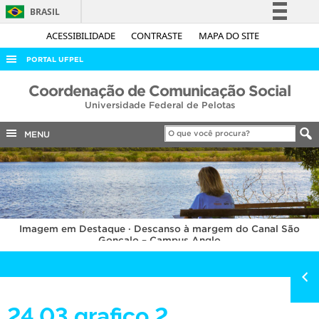
BRASIL
Simplifique!
ACESSIBILIDADE
CONTRASTE
MAPA DO SITE
Comunica BR
PORTAL UFPEL
Participe
ACESSO À INFORMAÇÃO
Coordenação de Comunicação Social
Acesso à informação
Universidade Federal de Pelotas
AUDITORIA
Legislação
COBALTO
MENU
Canais
CONCURSOS
EDITAIS
INTERNACIONAL
Imagem em Destaque · Descanso à margem do Canal São
OUVIDORIA
Gonçalo – Campus Anglo
PORTARIAS
TELEFONES
24.03 grafico 2