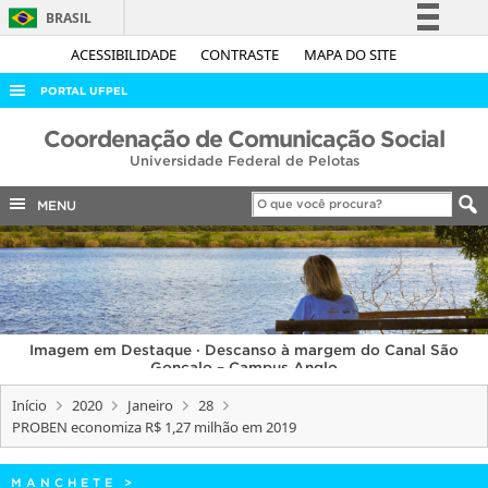
BRASIL
Simplifique!
ACESSIBILIDADE
CONTRASTE
MAPA DO SITE
Comunica BR
PORTAL UFPEL
Participe
ACESSO À INFORMAÇÃO
Coordenação de Comunicação Social
Acesso à informação
Universidade Federal de Pelotas
AUDITORIA
Legislação
COBALTO
MENU
Canais
CONCURSOS
EDITAIS
INTERNACIONAL
Imagem em Destaque · Descanso à margem do Canal São
OUVIDORIA
Gonçalo – Campus Anglo
PORTARIAS
Início
2020
Janeiro
28
PROBEN economiza R$ 1,27 milhão em 2019
TELEFONES
MANCHETE
>