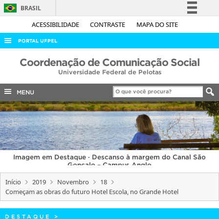
BRASIL
Simplifique!
ACESSIBILIDADE
CONTRASTE
MAPA DO SITE
Comunica BR
PORTAL UFPEL
Participe
ACESSO À INFORMAÇÃO
Coordenação de Comunicação Social
Acesso à informação
Universidade Federal de Pelotas
AUDITORIA
Legislação
COBALTO
MENU
Canais
CONCURSOS
EDITAIS
INTERNACIONAL
Imagem em Destaque · Descanso à margem do Canal São
OUVIDORIA
Gonçalo – Campus Anglo
PORTARIAS
Início
2019
Novembro
18
Começam as obras do futuro Hotel Escola, no Grande Hotel
TELEFONES
DESTAQUE
>