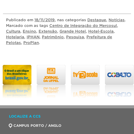
Publicado
em
18/11/2019
, nas categorias
Destaque
,
Notícias
.
Marcado com as tags
Centro de Integração do Mercosul
,
Cultura
,
Ensino
,
Extensão
,
Grande Hotel
,
Hotel-Escola
,
Hotelaria
,
IPHAN
,
Patrimônio
,
Pesquisa
,
Prefeitura de
Pelotas
,
ProPlan
.
LOCALIZE A CCS
CAMPUS PORTO / ANGLO