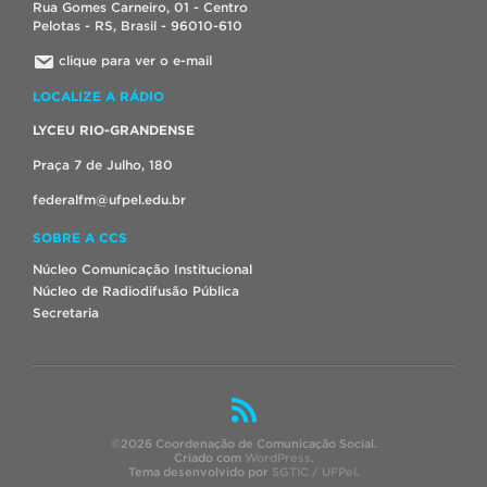
Rua Gomes Carneiro, 01 - Centro
Pelotas - RS, Brasil - 96010-610
clique para ver o e-mail
LOCALIZE A RÁDIO
LYCEU RIO-GRANDENSE
Praça 7 de Julho, 180
federalfm@ufpel.edu.br
SOBRE A CCS
Núcleo Comunicação Institucional
Núcleo de Radiodifusão Pública
Secretaria
©2026 Coordenação de Comunicação Social.
Criado com
WordPress
.
Tema desenvolvido por
SGTIC / UFPel
.