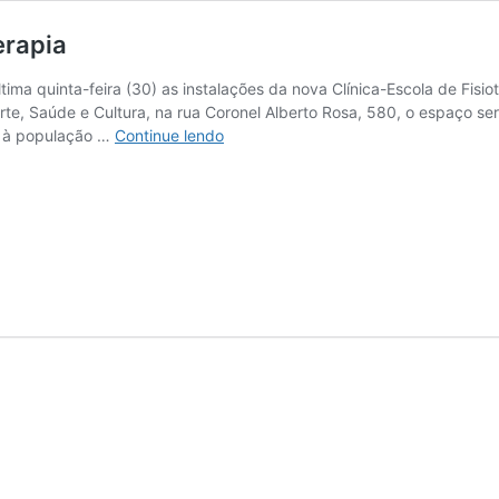
erapia
tima quinta-feira (30) as instalações da nova Clínica-Escola de Fisi
rte, Saúde e Cultura, na rua Coronel Alberto Rosa, 580, o espaço se
UFPel
o à população …
Continue lendo
inaugura
Clínica-
Escola
de
Fisioterapia