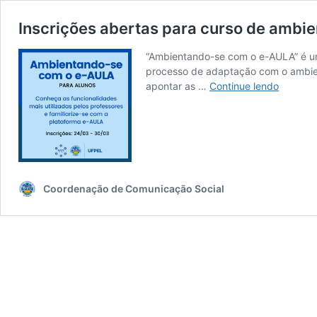
Inscrições abertas para curso de ambi
“Ambientando-se com o e-AULA” é um 
processo de adaptação com o ambient
Inscriçõ
apontar as …
Continue lendo
abertas
para
curso
de
ambient
no
Coordenação de Comunicação Social
e-
AULA