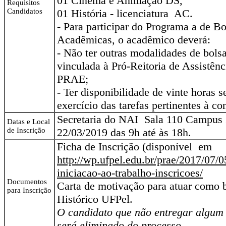
01 Cinema e Animação DS,
Requisitos
Candidatos
01 História - licenciatura AC.
- Para participar do Programa a de Bo
Acadêmicas, o acadêmico deverá:
- Não ter outras modalidades de bols
vinculada à Pró-Reitoria de Assistênc
PRAE;
- Ter disponibilidade de vinte horas 
exercício das tarefas pertinentes à co
Secretaria do NAI Sala 110 Campus 2
Datas e Local
de Inscrição
22/03/2019 das 9h até às 18h.
Ficha de Inscrição (disponível em
http://wp.ufpel.edu.br/prae/2017/07/0
iniciacao-ao-trabalho-inscricoes/
Documentos
Carta de motivação para atuar como b
para Inscrição
Histórico UFPel.
O candidato que não entregar algum
será eliminado do processo.