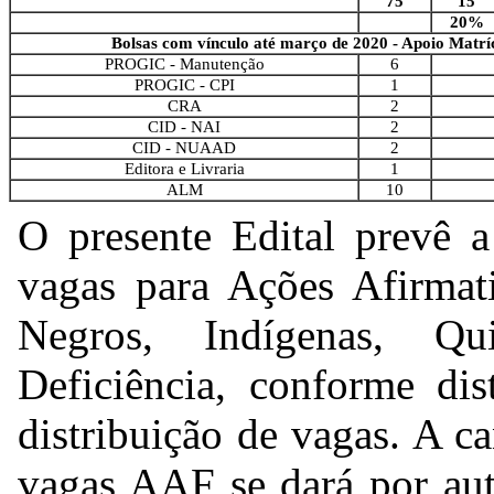
75
15
20%
Bolsas com vínculo até março de 2020 - Apoio Matrí
PROGIC - Manutenção
6
PROGIC - CPI
1
CRA
2
CID - NAI
2
CID - NUAAD
2
Editora e Livraria
1
ALM
10
O presente Edital prevê a
vagas para Ações Afirmat
Negros, Indígenas, Q
Deficiência, conforme dis
distribuição de vagas. A c
vagas AAF se dará por aut