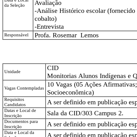
Avaliação
da Seleção
-Análise Histórico escolar (fornecid
cobalto)
-Entrevista
Profa. Rosemar Lemos
Responsável
CID
Unidade
Monitorias Alunos Indígenas e 
10 Vagas (05 Ações Afirmativa
Vagas Contempladas
Socioeconômica)
Requisitos
A ser definido em publicação es
Candidatos
Datas e Local de
Sala da CID/303 Campus 2.
Inscrição
Documentos para
A ser definido em publicação es
Inscrição
Data e Local da
A ser definido em publicação es