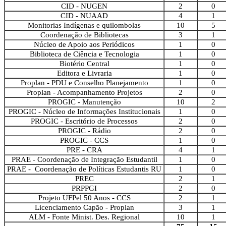
CID - NUGEN
2
0
CID - NUAAD
4
1
Monitorias Indígenas e quilombolas
10
5
Coordenação de Bibliotecas
3
1
Núcleo de Apoio aos Periódicos
1
0
Biblioteca de Ciência e Tecnologia
1
0
Biotério Central
1
0
Editora e Livraria
1
0
Proplan - PDU e Conselho Planejamento
1
0
Proplan - Acompanhamento Projetos
2
0
PROGIC - Manutenção
10
2
PROGIC - Núcleo de Informações Institucionais
1
0
PROGIC - Escritório de Processos
2
0
PROGIC - Rádio
2
0
PROGIC - CCS
1
0
PRE - CRA
4
1
PRAE - Coordenação de Integração Estudantil
1
0
PRAE - Coordenação de Políticas Estudantis RU
1
0
PREC
2
1
PRPPGI
2
0
Projeto UFPel 50 Anos - CCS
2
1
Licenciamento Capão - Proplan
3
1
ALM - Fonte Minist. Des. Regional
10
1