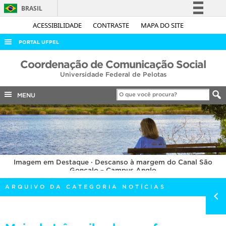
BRASIL
Simplifique!
ACESSIBILIDADE
CONTRASTE
MAPA DO SITE
Comunica BR
PORTAL UFPEL
Participe
ACESSO À INFORMAÇÃO
Coordenação de Comunicação Social
Acesso à informação
Universidade Federal de Pelotas
AUDITORIA
Legislação
COBALTO
MENU
Canais
CONCURSOS
EDITAIS
INTERNACIONAL
Imagem em Destaque · Descanso à margem do Canal São
OUVIDORIA
Gonçalo – Campus Anglo
PORTARIAS
ARQUIVO DA CATEGORIA NOTÍCIAS
TELEFONES