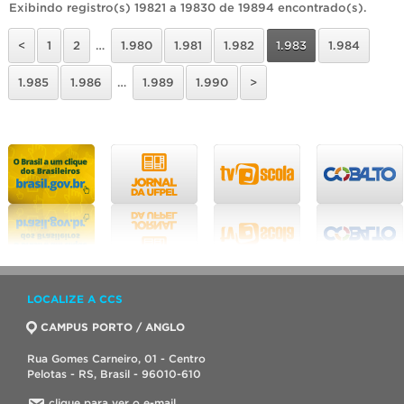
Exibindo registro(s) 19821 a 19830 de 19894 encontrado(s).
<
1
2
…
1.980
1.981
1.982
1.983
1.984
1.985
1.986
…
1.989
1.990
>
LOCALIZE A CCS
CAMPUS PORTO / ANGLO
Rua Gomes Carneiro, 01 - Centro
Pelotas - RS, Brasil - 96010-610
clique para ver o e-mail