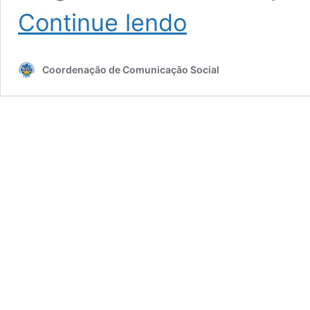
Leilão
Continue lendo
oferta
bens
móveis
Coordenação de Comunicação Social
e
inservíveis
do
patrimônio
da
UFPel