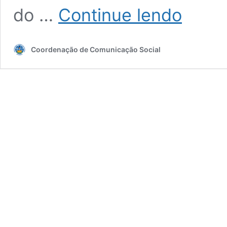
Prazo
do …
Continue lendo
do
Inventário
da
Coordenação de Comunicação Social
UFPel
é
prorrogado